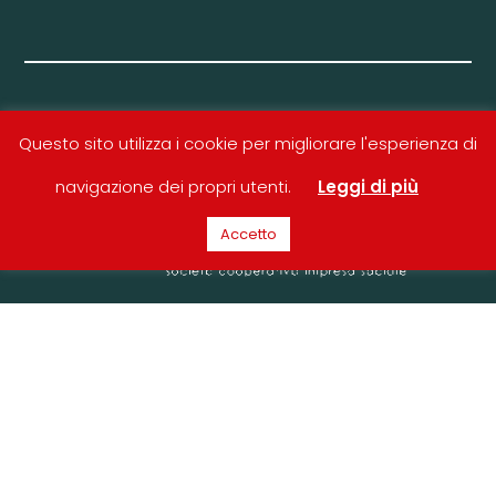
Questo sito utilizza i cookie per migliorare l'esperienza di
navigazione dei propri utenti.
Leggi di più
Accetto
Fundraiserperpassione
Società Cooperativa Impresa Sociale
P.I. 03787370240 - REA VI – 353998