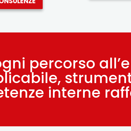
CONSULENZE
 ogni percorso all’
icabile, strument
enze interne raff