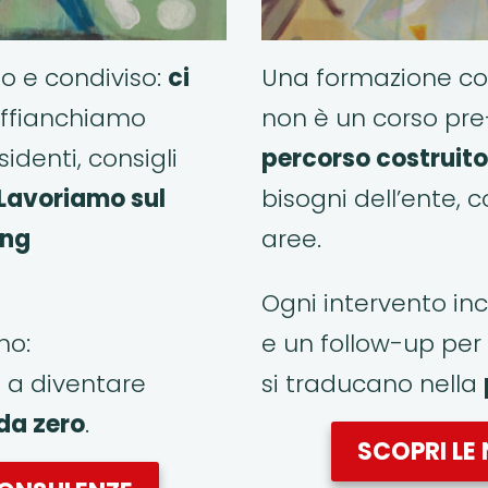
to e condiviso:
ci
Una formazione co
affianchiamo
non è un corso pre
identi, consigli
percorso costruito
Lavoriamo sul
bisogni dell’ente, 
ing
aree.
Ogni intervento in
no:
e un follow-up per 
a diventare
si traducano nella
da zero
.
SCOPRI LE