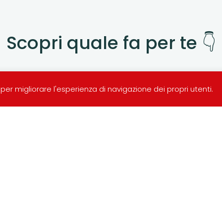
Scopri quale fa per te 👇
e per migliorare l'esperienza di navigazione dei propri utenti.
Richiedi informazion
informazioni sui nostri servizi, ricevere u
semplicemente per conoscerci meglio.